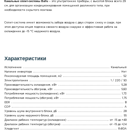
Канальные сплит-системы Ballu
– это ультратонкие приборы, с высотой блока всего 29
см, для организации кондиционирования помещений различного типа, при
необходимости скрытого монтажа.
Сплит-система имеет возможность забора воздуха с двух сторон: снизу и сзади, при
этом доступна опция подмеса свежего воздуха снаружи и эффективная работа на
охлаждение до -15 °С наружного воздуха.
Характеристики
Исполнение
Канальный
Наличие инвертора
Нет
Рекомендуемая площадь помещения, м2
52
Электропитание
1 / 220 / 50
Производительность охлаждения, кВт
5,28
Производительность обогрева, кВт
5,60
Потребляемая мощность (охлаждение), кВт
1,73
Потребляемая мощность (обогрев), кВт
1,75
EER
B
COP
A
Уровень шума внутреннего блока, дБ
28
Уровень шума наружного блока, дБ
55
Диапазон рабочих температур (охлаждение)
от -15 до +49
Диапазон рабочих температур (обогрев)
от -15 до +24
Хладагент
R410A