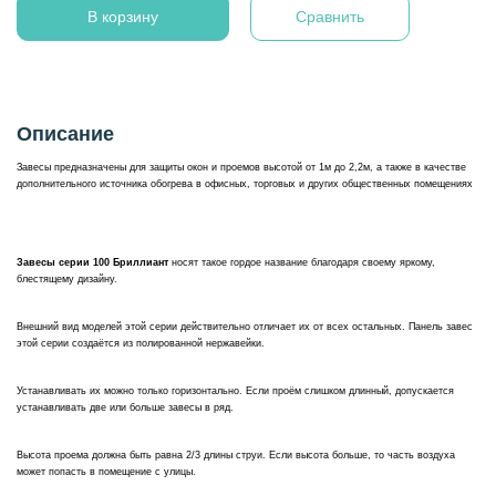
В корзину
Сравнить
Описание
Завесы предназначены для защиты окон и проемов высотой от 1м до 2,2м, а также в качестве
дополнительного источника обогрева в офисных, торговых и других общественных помещениях
Завесы серии 100 Бриллиант
носят такое гордое название благодаря своему яркому,
блестящему дизайну.
Внешний вид моделей этой серии действительно отличает их от всех остальных. Панель завес
этой серии создаётся из полированной нержавейки.
Устанавливать их можно только горизонтально. Если проём слишком длинный, допускается
устанавливать две или больше завесы в ряд.
Высота проема должна быть равна 2/3 длины струи. Если высота больше, то часть воздуха
может попасть в помещение с улицы.