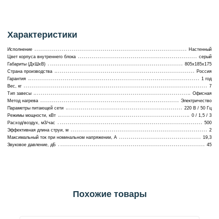
Характеристики
Исполнение
Настенный
Цвет корпуса внутреннего блока
серый
Габариты (ДхШхВ)
805х185х175
Страна производства
Россия
Гарантия
1 год
Вес, кг
7
Тип завесы
Офисная
Метод нагрева
Электричество
Параметры питающей сети
220 В / 50 Гц
Режимы мощности, кВт
0 / 1,5 / 3
Расход/воздух, м3/час
500
Эффективная длина струи, м
2
Максимальный ток при номинальном напряжении, A
19,3
Звуковое давление, дБ
45
Похожие товары