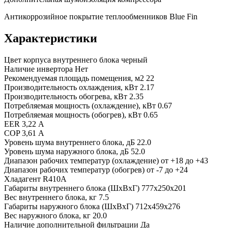
Антикоррозийное покрытие теплообменников Blue Fin
Характеристики
Цвет корпуса внутреннего блока
черный
Наличие инвертора
Нет
Рекомендуемая площадь помещения, м2
22
Производительность охлаждения, кВт
2.17
Производительность обогрева, кВт
2.35
Потребляемая мощность (охлаждение), кВт
0.67
Потребляемая мощность (обогрев), кВт
0.65
EER
3,22 А
COP
3,61 А
Уровень шума внутреннего блока, дБ
22.0
Уровень шума наружного блока, дБ
52.0
Диапазон рабочих температур (охлаждение)
от +18 до +43
Диапазон рабочих температур (обогрев)
от -7 до +24
Хладагент
R410A
Габариты внутреннего блока (ШхВхГ)
777x250x201
Вес внутреннего блока, кг
7.5
Габариты наружного блока (ШхВхГ)
712x459x276
Вес наружного блока, кг
20.0
Наличие дополнительной фильтрации
Да