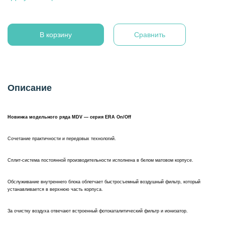
В корзину
Сравнить
Описание
Новинка модельного ряда MDV — серия ERA On/Off
Сочетание практичности и передовых технологий.
Сплит-система постоянной производительности исполнена в белом матовом корпусе.
Обслуживание внутреннего блока облегчает быстросъемный воздушный фильтр, который
устанавливается в верхнюю часть корпуса.
За очистку воздуха отвечают встроенный фотокаталитический фильтр и ионизатор.