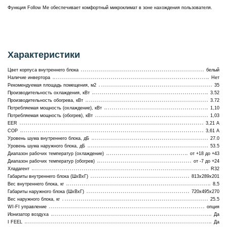
Функция Follow Me обеспечивает комфортный микроклимат в зоне нахождения пользователя.
Характеристики
Цвет корпуса внутреннего блока
белый
Наличие инвертора
Нет
Рекомендуемая площадь помещения, м2
35
Производительность охлаждения, кВт
3.52
Производительность обогрева, кВт
3.72
Потребляемая мощность (охлаждение), кВт
1,10
Потребляемая мощность (обогрев), кВт
1,03
EER
3,21 A
COP
3,61 A
Уровень шума внутреннего блока, дБ
27.0
Уровень шума наружного блока, дБ
53.5
Диапазон рабочих температур (охлаждение)
от +18 до +43
Диапазон рабочих температур (обогрев)
от -7 до +24
Хладагент
R32
Габариты внутреннего блока (ШхВхГ)
813x289x201
Вес внутреннего блока, кг
8,5
Габариты наружного блока (ШхВхГ)
720x495x270
Вес наружного блока, кг
25.5
WI-FI управление
опция
Ионизатор воздуха
Да
I FEEL
Да