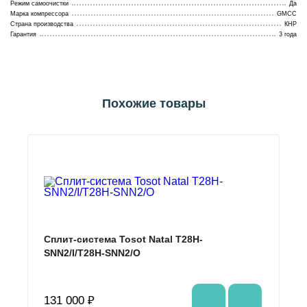
Режим самоочистки
Да
Марка компрессора
GMCC
Страна производства
КНР
Гарантия
3 года
Похожие товары
Сплит-система Tosot Natal T28H-
SNN2/I/T28H-SNN2/O
131 000 ₽