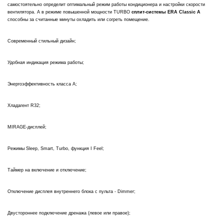
самостоятельно определит оптимальный режим работы кондиционера и настройки скорости
вентилятора. А в режиме повышенной мощности TURBO
сплит-системы ERA Classic A
способны за считанные минуты охладить или согреть помещение.
Современный стильный дизайн;
Удобная индикация режима работы;
Энергоэффективность класса А;
Хладагент R32;
MIRAGE-дисплей;
Режимы Sleep, Smart, Turbo, функция I Feel;
Таймер на включение и отключение;
Отключение дисплея внутреннего блока с пульта - Dimmer;
Двустороннее подключение дренажа (левое или правое);