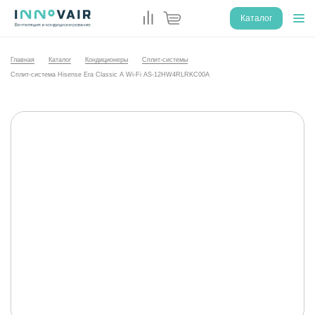
Каталог
Главная
Каталог
Кондиционеры
Сплит-системы
Сплит-система Hisense Era Classic A Wi-Fi AS-12HW4RLRKC00A
%