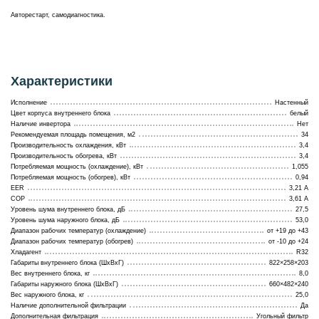
Авторестарт, самодиагностика.
Характеристики
Исполнение
Настенный
Цвет корпуса внутреннего блока
белый
Наличие инвертора
Нет
Рекомендуемая площадь помещения, м2
34
Производительность охлаждения, кВт
3,4
Производительность обогрева, кВт
3,4
Потребляемая мощность (охлаждение), кВт
1,055
Потребляемая мощность (обогрев), кВт
0,94
EER
3,21 А
COP
3,61 А
Уровень шума внутреннего блока, дБ
27,5
Уровень шума наружного блока, дБ
53,0
Диапазон рабочих температур (охлаждение)
от +19 до +43
Диапазон рабочих температур (обогрев)
от -10 до +24
Хладагент
R32
Габариты внутреннего блока (ШхВхГ)
822×258×203
Вес внутреннего блока, кг
8,0
Габариты наружного блока (ШхВхГ)
660×482×240
Вес наружного блока, кг
25,0
Наличие дополнительной фильтрации
Да
Дополнительная фильтрация
Угольный фильтр