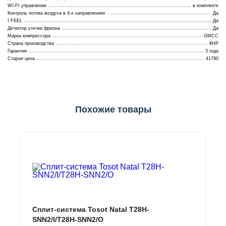
WI-FI управление
в комплекте
Контроль потока воздуха в 4-х направлениях
Да
I FEEL
Да
Детектор утечки фреона
Да
Марка компрессора
GMCC
Страна производства
КНР
Гарантия
3 года
Старая цена
41790
Похожие товары
Сплит-система Tosot Natal T28H-
SNN2/I/T28H-SNN2/O