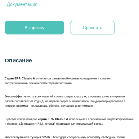
Документация
В корзину
Сравнить
Описание
Серия ERA Classic A
отличается самым необходимым оснащением и самыми
востребованными техническими характеристиками.
Энергоэффективность всех моделей соответствует классу А, а уровень шума внутренних
блоков составляет от 26дБ(А) на первой скорости вентилятора. Кондиционеры работают в
четырех режимах – охлаждение, обогрев, осушение и вентиляция.
В работе кондиционеров
серии ERA Classic A
используется современный энергоэффективный
и безопасный хладагент R32, который безвреден для окружающей среды.
Интеллектуальная функция SMART благодаря специальному алгоритму свободной логики