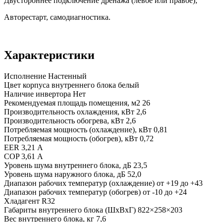
Двустороннее подключение дренажа (левое или правое);
Авторестарт, самодиагностика.
Характеристики
Исполнение
Настенный
Цвет корпуса внутреннего блока
белый
Наличие инвертора
Нет
Рекомендуемая площадь помещения, м2
26
Производительность охлаждения, кВт
2,6
Производительность обогрева, кВт
2,6
Потребляемая мощность (охлаждение), кВт
0,81
Потребляемая мощность (обогрев), кВт
0,72
EER
3,21 А
COP
3,61 А
Уровень шума внутреннего блока, дБ
23,5
Уровень шума наружного блока, дБ
52,0
Диапазон рабочих температур (охлаждение)
от +19 до +43
Диапазон рабочих температур (обогрев)
от -10 до +24
Хладагент
R32
Габариты внутреннего блока (ШхВхГ)
822×258×203
Вес внутреннего блока, кг
7,6