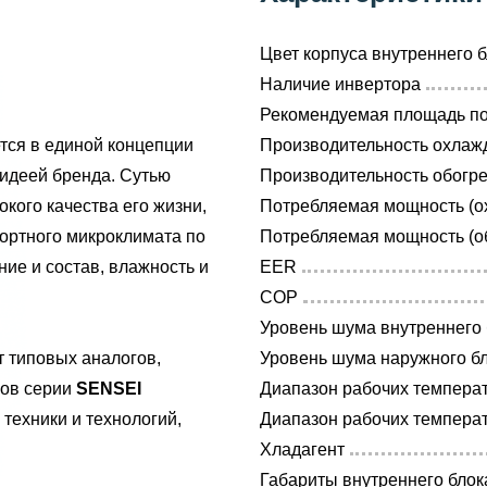
Цвет корпуса внутреннего 
Наличие инвертора
Рекомендуемая площадь п
тся в единой концепции
Производительность охлажд
й идеей бренда. Сутью
Производительность обогре
кого качества его жизни,
Потребляемая мощность (ох
ортного микроклимата по
Потребляемая мощность (об
ние и состав, влажность и
EER
COP
Уровень шума внутреннего 
 типовых аналогов,
Уровень шума наружного бл
ров серии
SENSEI
Диапазон рабочих температ
техники и технологий,
Диапазон рабочих температ
Хладагент
Габариты внутреннего блок