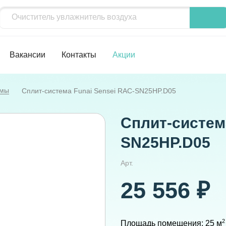
Вакансии
Контакты
Акции
емы
Сплит-система Funai Sensei RAC-SN25HP.D05
Сплит-систем
SN25HP.D05
Арт.
25 556 ₽
2
Площадь помещения: 25 м