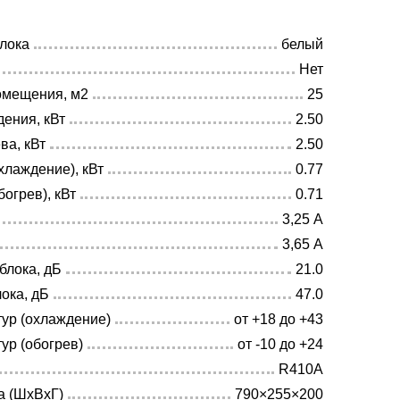
блока
белый
Нет
омещения, м2
25
ения, кВт
2.50
ва, кВт
2.50
лаждение), кВт
0.77
огрев), кВт
0.71
3,25 А
3,65 А
блока, дБ
21.0
ока, дБ
47.0
ур (охлаждение)
от +18 до +43
ур (обогрев)
от -10 до +24
R410A
а (ШхВхГ)
790×255×200