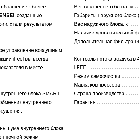
е обращение к более
Вес внутреннего блока, кг
ENSEI
, созданные
Габариты наружного блока 
ии, стали результатом
Вес наружного блока, кг
Наличие дополнительной ф
Дополнительная фильтрац
кое управление воздушным
кции iFeel вы всегда
Контроль потока воздуха в 
оказателя в месте
I FEEL
Режим самоочистки
Марка компрессора
внутреннего блока SMART
Страна производства
обменник внутреннего
Гарантия
осушения.
нь шума внутреннего блока
ен ночной режим,