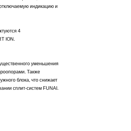
 отключаемую индикацию и
ктуются 4
T ION.
существенного уменьшения
броопорами. Также
жного блока, что снижает
ании сплит-систем FUNAI.