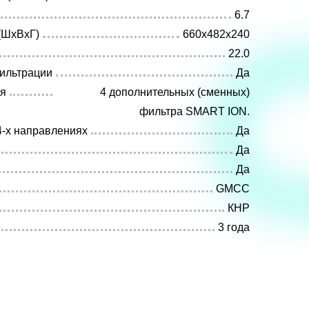
6.7
(ШхВхГ)
660x482x240
22.0
ильтрации
Да
ия
4 дополнительных (сменных)
фильтра SMART ION.
4-х направлениях
Да
Да
Да
GMCC
КНР
3 года