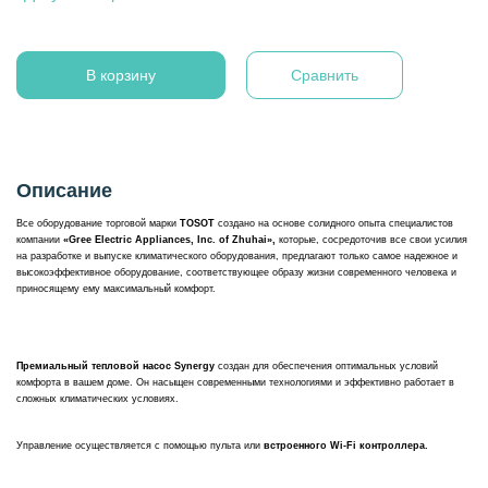
В корзину
Сравнить
Описание
Все оборудование торговой марки
TOSOT
создано на основе солидного опыта специалистов
компании
«Gree Electric Appliances, Inc. of Zhuhai»,
которые, сосредоточив все свои усилия
на разработке и выпуске климатического оборудования, предлагают только самое надежное и
высокоэффективное оборудование, соответствующее образу жизни современного человека и
приносящему ему максимальный комфорт.
Премиальный тепловой насос Synergy
создан для обеспечения оптимальных условий
комфорта в вашем доме. Он насыщен современными технологиями и эффективно работает в
сложных климатических условиях.
Управление осуществляется с помощью пульта или
встроенного Wi-Fi контроллера.