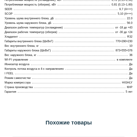
Потребляемая мощность (охлаждение), кВт
0,72 (0,15–1,30)
Потребляемая мощность (обогрев), кВт
0,81 (0,13–1,60)
SEER
9,7 (А+++)
SCOP
5,10 (А+++)
Уровень шума внутреннего блока, дБ
22.0
Уровень шума наружного блока, дБ
56.0
Диапазон рабочих температур (охлаждение)
от -18 до +43
Диапазон рабочих температур (обогрев)
от -30 до +24
Хладагент
R32
Габариты внутреннего блока (ШхВхГ)
770×290×230
Вес внутреннего блока, кг
10
Габариты наружного блока (ШхВхГ)
873×555×376
Вес наружного блока, кг
36
WI-FI управление
в комплекте
Ионизатор воздуха
Да
Контроль потока воздуха в 4-х направлениях
Да
I FEEL
Да
Режим самоочистки
Да
Марка компрессора
HIGHLY
Страна производства
КНР
Гарантия
5 лет
Похожие товары