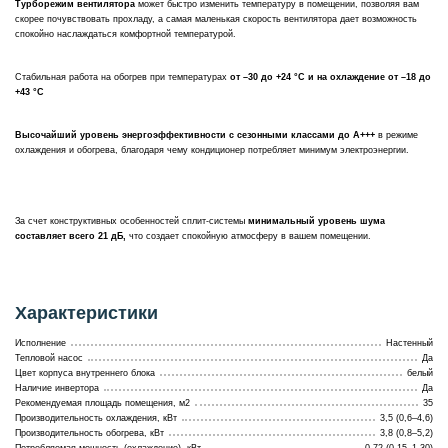
Турборежим вентилятора
может быстро изменить температуру в помещении, позволяя вам
скорее почувствовать прохладу, а самая маленькая скорость вентилятора дает возможность
спокойно наслаждаться комфортной температурой.
Стабильная работа на обогрев при температурах
от –30 до +24 °C и на охлаждение от –18 до
+43 °C
Высочайший уровень энергоэффективности с сезонными классами до А+++
в режиме
охлаждения и обогрева, благодаря чему кондиционер потребляет минимум электроэнергии.
За счет конструктивных особенностей сплит-системы
минимальный уровень шума
составляет всего 21 дБ,
что создает спокойную атмосферу в вашем помещении.
Характеристики
Исполнение
Настенный
Тепловой насос
Да
Цвет корпуса внутреннего блока
белый
Наличие инвертора
Да
Рекомендуемая площадь помещения, м2
35
Производительность охлаждения, кВт
3,5 (0,6–4,6)
Производительность обогрева, кВт
3,8 (0,8–5,2)