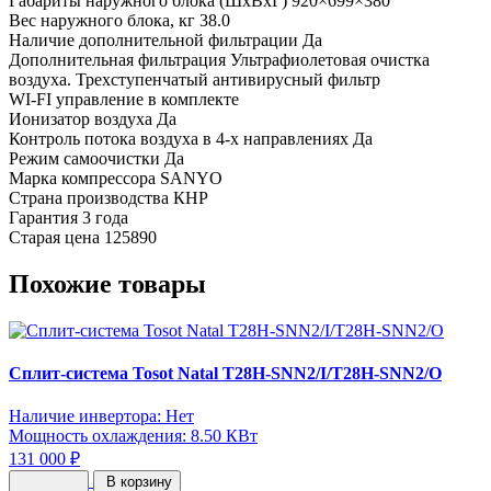
Габариты наружного блока (ШхВхГ)
920×699×380
Вес наружного блока, кг
38.0
Наличие дополнительной фильтрации
Да
Дополнительная фильтрация
Ультрафиолетовая очистка
воздуха. Трехступенчатый антивирусный фильтр
WI-FI управление
в комплекте
Ионизатор воздуха
Да
Контроль потока воздуха в 4-х направлениях
Да
Режим самоочистки
Да
Марка компрессора
SANYO
Страна производства
КНР
Гарантия
3 года
Старая цена
125890
Похожие товары
Сплит-система Tosot Natal T28H-SNN2/I/T28H-SNN2/O
Наличие инвертора: Нет
Мощность охлаждения: 8.50 КВт
131 000 ₽
В корзину