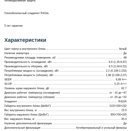
Антикоррозийная защита
Озонобезопасный хладагент R410a
5 лет гарантии
Характеристики
Цвет корпуса внутреннего блока
белый
Наличие инвертора
Да
Рекомендуемая площадь помещения, м2
66
Производительность охлаждения, кВт
6,6 (1,35-6,67)
Производительность обогрева, кВт
6,5 (2,04-6,51)
Потребляемая мощность (охлаждение), кВт
2,2 (0,108-2,232)
Потребляемая мощность (обогрев), кВт
1,96 (0,336-2,07)
SEER
6,89 А++
SCOP
5,25 А+++
Уровень шума наружного блока, дБ
62.7
Диапазон рабочих температур (охлаждение)
от - 10 до +47
Диапазон рабочих температур (обогрев)
от -20 до +32
Хладагент
R410A
Габариты внутреннего блока (ШхВхГ)
1132×330×232
Вес внутреннего блока, кг
15.0
Габариты наружного блока (ШхВхГ)
950×700×320
Вес наружного блока, кг
45.0
Наличие дополнительной фильтрации
Да
Дополнительная фильтрация
Антибактериальный и угольный фильтры