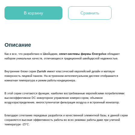
В корзину
Сравнить
Описание
Как и все, что разработано в Швейцарии,
сплит-системы фирмы Energolux
обладают
набором уникальных качеств, отличающихся традиционной швейцарской надежностью.
Внутренние блоки серии
Zurich
имеют классический европейский дизайн и матовую
поверхность лицевой панели. На встроенном интеллектуальном дисплее отображается
комнатная температура и режим работы кондиционера.
В этой серии сочетаются функции, наиболее востребованные европейскими потребителями:
высокоэффективное DC инверторное управление компрессором, объемное
воздухораспределение, многоступенчатая фильтрация воздуха и встроенный ионизатор.
Благодаря сочетанию передовых разработок и качественной элементной базы, в данной серии
сохраняется высокая эффективность работы во всех режимах работы даже при уличной
температуре -15°С.