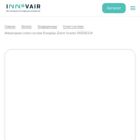
Каталог
Главная
Каталог
Кондиционеры
Сплит-системы
Инверторная сплит-система Energolux Zurich Inverter SAS24Z3-AI