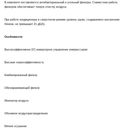
В комплекте поставляются антибактериальный и угольный фильтры. Совместная работа
фильтров обеспечивает тонкую очистку воздуха.
При работе кондиционера в сверхтихом режиме уровень шума, создаваемого внутренним
блоком, не превышает 21 дБ(А).
Особенности:
Высокоэффективное DC-инверторное управление компрессором
Высокая энергоэффективность
Комбинированный фильтр
Обеззараживающий фильтр
Ионизатор воздуха
Объемное воздухораспределение
Мягкое осушение