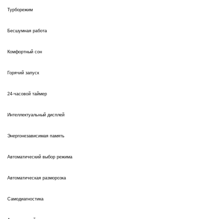
Турборежим
Бесшумная работа
Комфортный сон
Горячий запуск
24-часовой таймер
Интеллектуальный дисплей
Энергонезависимая память
Автоматический выбор режима
Автоматическая разморозка
Самодиагностика