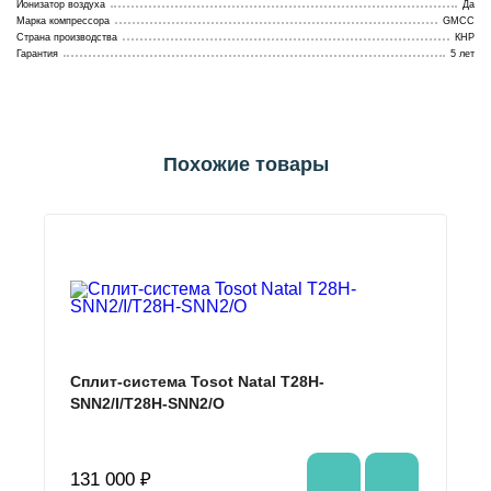
Ионизатор воздуха
Да
Марка компрессора
GMCC
Страна производства
КНР
Гарантия
5 лет
Похожие товары
Сплит-система Tosot Natal T28H-
SNN2/I/T28H-SNN2/O
131 000 ₽