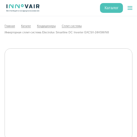
Каталог
Главная
Каталог
Кондиционеры
Сплит-системы
Инверторная сплит-система Electrolux Smartline DC Inverter EACS/I-24HSM/N8
NEW