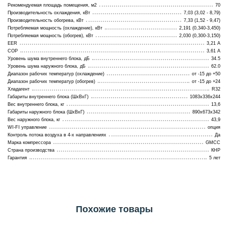
Рекомендуемая площадь помещения, м2
70
Производительность охлаждения, кВт
7,03 (3,02 - 8,79)
Производительность обогрева, кВт
7,33 (1,52 - 9,47)
Потребляемая мощность (охлаждение), кВт
2,191 (0,340-3,450)
Потребляемая мощность (обогрев), кВт
2,030 (0,300-3,150)
EER
3,21 A
COP
3,61 A
Уровень шума внутреннего блока, дБ
34.5
Уровень шума наружного блока, дБ
62.0
Диапазон рабочих температур (охлаждение)
от -15 до +50
Диапазон рабочих температур (обогрев)
от -15 до +24
Хладагент
R32
Габариты внутреннего блока (ШхВхГ)
1083х336х244
Вес внутреннего блока, кг
13,6
Габариты наружного блока (ШхВхГ)
890х673х342
Вес наружного блока, кг
43,9
WI-FI управление
опция
Контроль потока воздуха в 4-х направлениях
Да
Марка компрессора
GMCC
Страна производства
КНР
Гарантия
5 лет
Похожие товары