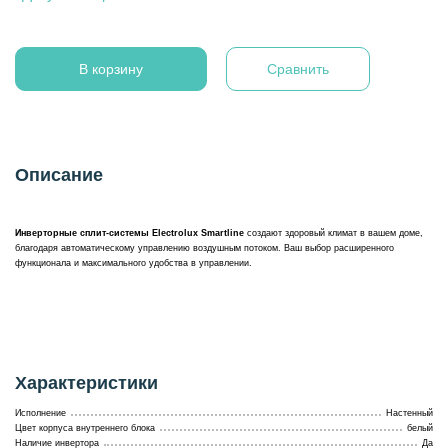
В корзину
Сравнить
Описание
Инверторные сплит-системы Electrolux Smartline
создают здоровый климат в вашем доме,
благодаря автоматическому управлению воздушным потоком. Ваш выбор расширенного
функционала и максимального удобства в управлении.
Характеристики
Исполнение
Настенный
Цвет корпуса внутреннего блока
белый
Наличие инвертора
Да