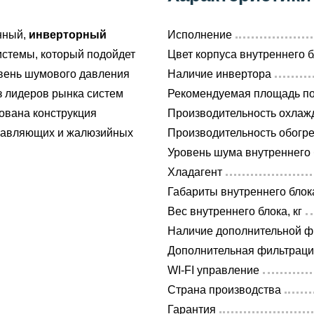
нный,
инверторный
Исполнение
истемы, который подойдет
Цвет корпуса внутреннего 
вень шумового давления
Наличие инвертора
з лидеров рынка систем
Рекомендуемая площадь п
ована конструкция
Производительность охлажд
правляющих и жалюзийных
Производительность обогре
Уровень шума внутреннего 
Хладагент
Габариты внутреннего блок
Вес внутреннего блока, кг
Наличие дополнительной ф
Дополнительная фильтрац
WI-FI управление
Страна производства
Гарантия