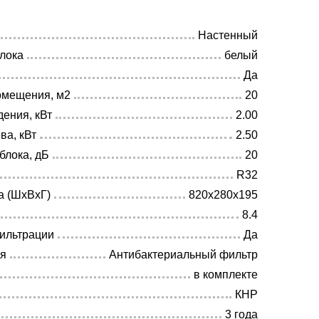
Настенный
блока
белый
Да
омещения, м2
20
ения, кВт
2.00
ва, кВт
2.50
блока, дБ
20
R32
а (ШхВхГ)
820х280х195
8.4
ильтрации
Да
ия
Антибактериальный фильтр
в комплекте
КНР
3 года