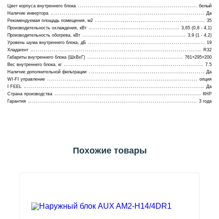
Цвет корпуса внутреннего блока
белый
Наличие инвертора
Да
Рекомендуемая площадь помещения, м2
35
Производительность охлаждения, кВт
3,65 (0,8 - 4,1)
Производительность обогрева, кВт
3,9 (1 - 4,2)
Уровень шума внутреннего блока, дБ
19
Хладагент
R32
Габариты внутреннего блока (ШхВхГ)
761×295×200
Вес внутреннего блока, кг
7.5
Наличие дополнительной фильтрации
Да
WI-FI управление
опция
I FEEL
Да
Страна производства
КНР
Гарантия
3 года
Похожие товары