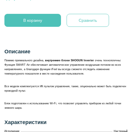
В корзину
Сравнить
Описание
Помимо премиального дизайна,
внутренние блоки SHOGUN Inverter
очень технологичны:
Функция SMART Air обеспечивает автоматическое управление воздушным потоком во всех
направлениях, а благодаря функции iFeel вы всегда сможете отследить изменение
температурного показателя в месте нахождения пользователя.
Все модели комплектуются ИК пультом управления, также, опционально может быть подключен
проводной пульт.
Блок подготовлен к использованию Wi-Fi, что позволит управлять прибором из любой точки
земного шара.
Характеристики
Исполнение
Настенный