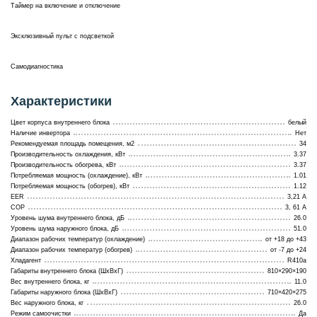
Таймер на включение и отключение
Эксклюзивный пульт с подсветкой
Самодиагностика
Характеристики
Цвет корпуса внутреннего блока
белый
Наличие инвертора
Нет
Рекомендуемая площадь помещения, м2
34
Производительность охлаждения, кВт
3.37
Производительность обогрева, кВт
3.37
Потребляемая мощность (охлаждение), кВт
1.01
Потребляемая мощность (обогрев), кВт
1.12
EER
3,21 А
COP
3, 61 А
Уровень шума внутреннего блока, дБ
26.0
Уровень шума наружного блока, дБ
51.0
Диапазон рабочих температур (охлаждение)
от +18 до +43
Диапазон рабочих температур (обогрев)
от -7 до +24
Хладагент
R410a
Габариты внутреннего блока (ШхВхГ)
810×290×190
Вес внутреннего блока, кг
11.0
Габариты наружного блока (ШхВхГ)
710×420×275
Вес наружного блока, кг
26.0
Режим самоочистки
Да