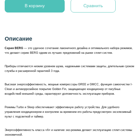
В корзину
Сравнить
Описание
Серия BERG
— это удачное сочетание лаконичного дизайна и оптимального набора режимов,
что делают серию BERG одним из лучших предложений на рынке сплит-систем.
Приборы отличаются низким уровнем шума, надежными системами защиты, длительным сроком
службы и расширенной гарантией 3 года.
Высокая энергоэффективность, мощные компрессоры GREE и GMCC, функция самоочистки I-
Clean и антикоррозийное покрытие Golden Fin, защищающее кондиционер от пагубных
воздействий внешней среды, гарантируют долговечность эксплуатации приборов.
Режимы Turbo и Sleeр обеспечивают эффективную работу устройства. Для удобного
управления кондиционером и контролем за временем его работы предусмотрен эксклюзивный
пульт с подсветкой и таймер.
Энергоэффективность класса «А» и наличие эко-режима делают эксплуатацию сплит-системы
экономичной.