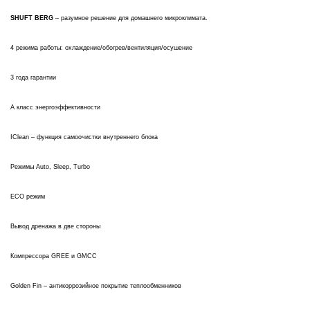
SHUFT BERG
– разумное решение для домашнего микроклимата.
4 режима работы: охлаждение/обогрев/вентиляция/осушение
3 года гарантии
А класс энергоэффективности
IClean – функция самоочистки внутреннего блока
Режимы Auto, Sleep, Turbo
ECO режим
Вывод дренажа в две стороны
Компрессора GREE и GMCC
Golden Fin – антикоррозийное покрытие теплообменников