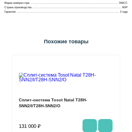
Марка компрессора
GMCC
Страна производства
КНР
Гарантия
3 года
Похожие товары
Сплит-система Tosot Natal T28H-
SNN2/I/T28H-SNN2/O
131 000 ₽