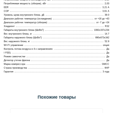
Потребляемая мощность (обогрев), кВт
2,03
EER
3,21 A
COP
3,61 A
Уровень шума внутреннего блока, дБ
39.0
Диапазон рабочих температур (охлаждение)
от +18 до +43
Диапазон рабочих температур (обогрев)
от -7 до +24
Хладагент
R32
Габариты внутреннего блока (ШхВхГ)
1082x337x234
Вес внутреннего блока, кг
14.7
Габариты наружного блока (ШхВхГ)
890x673x342
Вес наружного блока, кг
52.9
WI-FI управление
опция
Контроль потока воздуха в 4-х направлениях
Да
I FEEL
Да
Режим самоочистки
Да
Детектор утечки фреона
Да
Марка компрессора
GMCC
Страна производства
КНР
Гарантия
3 года
Похожие товары