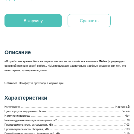
В корзину
Сравнить
Описание
«Потребитель должен быть на первом месте» — так китайская компания
Midea
формулирует
основной принцип своей работы. «Мы предлагаем удивительно удобные решения для тех, кто
ценит время, проведенное дома».
Unlimited.
Комфорт и прохлада в жаркие дни
Характеристики
Исполнение
Настенный
Цвет корпуса внутреннего блока
белый
Наличие инвертора
Нет
Рекомендуемая площадь помещения, м2
70
Производительность охлаждения, кВт
7,03
Производительность обогрева, кВт
7,33
Потребляемая мощность (охлаждение), кВт
2,19