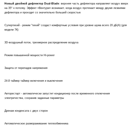
Новый двойной дефлектор Dual-Blade
: верхняя часть дефлектора направляет воздух вверх
на 35° к потолку. Эффект «Вентури» возникает, когда воздух протекает между двумя лезвиями
дефлектора и проходит со значительно большей скоростью
Супертихий - режим "тихий" создаст комфортные условия при уровне шума всего 20 дБ(А) (для
модели 7К)
3D-воздушный поток, трехмерное распределение воздуха
Режим повышенной мощности Hi-power
Защита от перепадов напряжения
24-й таймер таймер включения и выключения
Авторестарт - автоматически запустит кондиционер после временного отключения
электричества, сохранив заданные параметры
Дренаж конденсата с двух сторон
Автоматическое размораживание теплообменника