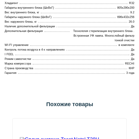
Хладагент
R32
Габариты внутреннего блока (ШхВхГ)
805x290x200
Вес внутреннего блока, кг
9.2
Габариты наружного блока (ШхВхГ)
696x432x256
Вес наружного блока, кг
26.0
Наличие дополнительной фильтрации
Да
Дополнительная фильтрация
Технология стерилизации внутреннего блока .
Встроенная УФ лампа. Многослойный фильтр
тонкой очистки
WI-FI управление
в комплекте
Контроль потока воздуха в 4-х направлениях
Да
I FEEL
Да
Режим самоочистки
Да
Марка компрессора
RECHI
Страна производства
КНР
Гарантия
3 года
Похожие товары