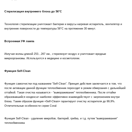
Стерилизация внутреннего блока до 56°С
Технология стерилизации уничтожает бактерии и вирусы нагревая испаритель, вентилятор и
внутренние поверхности до температуры 56°С на протяжении 30 минут.
Встроенная УФ лампа
Излучая волны длиной 253...267 нм., стерилизует воздух и уничтожает вредные
микроорганизмы. Используется в медицине и косметологии.
Функция Self-Clean
Функция самоочистки под названием “Self-Clean”. Принцип действия заключается в том, что
после активации данной функции теплообменник переходит в режим обмерзания с дальнейшей
оттайкой. Такая очистка называется - "вымораживание" теплообменника. После оттайки
образовавшийся конденсат наиболее эффективно взаимодействует с загрязнением внутри
блока. Таким образом функция «Self-Clean» гарантирует очистку испарителя до 99,9%.
Отличительные особенности серии Coral:
Функция Self-Clean - удаление микробов, бактерий, грибка, и т.д. путем "вымораживания"
теплообменника