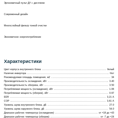
Эргономичный пульт ДУ с дисплеем
Современный дизайн
Многослойный фильтр тонкой очистки
Экономичное энергопотребление
Характеристики
Цвет корпуса внутреннего блока
белый
Наличие инвертора
Нет
Рекомендуемая площадь помещения, м2
34
Производительность охлаждения, кВт
3.40
Производительность обогрева, кВт
3.50
Потребляемая мощность (охлаждение), кВт
1.06
Потребляемая мощность (обогрев), кВт
0.97
EER
3,21 А
COP
3,61 А
Уровень шума внутреннего блока, дБ
27.0
Уровень шума наружного блока, дБ
54.0
Диапазон рабочих температур (охлаждение)
от +18 до +43
Диапазон рабочих температур (обогрев)
от -7 до +24