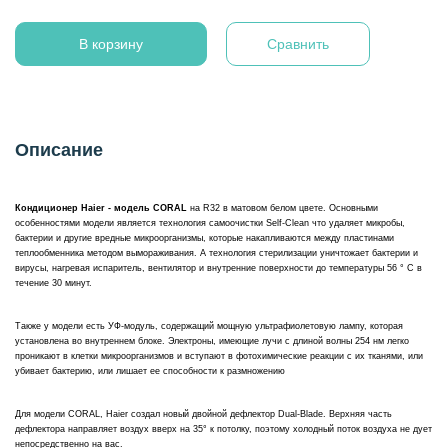
В корзину
Сравнить
Описание
Кондиционер Haier - модель CORAL
на R32 в матовом белом цвете. Основными
особенностями модели является технология самоочистки Self-Clean что удаляет микробы,
бактерии и другие вредные микроорганизмы, которые накапливаются между пластинами
теплообменника методом вымораживания. А технология стерилизации уничтожает бактерии и
вирусы, нагревая испаритель, вентилятор и внутренние поверхности до температуры 56 ° С в
течение 30 минут.
Также у модели есть УФ-модуль, содержащий мощную ультрафиолетовую лампу, которая
установлена во внутреннем блоке. Электроны, имеющие лучи с длиной волны 254 нм легко
проникают в клетки микроорганизмов и вступают в фотохимические реакции с их тканями, или
убивает бактерию, или лишает ее способности к размножению
Для модели CORAL, Haier создал новый двойной дефлектор Dual-Blade. Верхняя часть
дефлектора направляет воздух вверх на 35° к потолку, поэтому холодный поток воздуха не дует
непосредственно на вас.