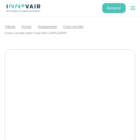
Каталог
Главная
Каталог
Кондиционеры
Сплит-системы
Сплит-система Haier Coral HSU-12HPL203/R3
NEW