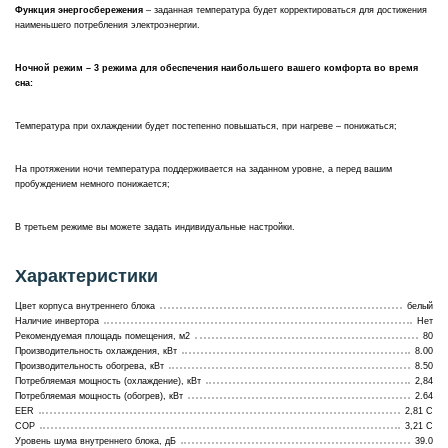
Функция энергосбережения
– заданная температура будет корректироваться для достижения
наименьшего потребления электроэнергии.
Ночной режим – 3 режима для обеспечения наибольшего вашего комфорта во время
сна:
Температура при охлаждении будет постепенно повышаться, при нагреве – понижаться;
На протяжении ночи температура поддерживается на заданном уровне, а перед вашим
пробуждением немного понижается;
В третьем режиме вы можете задать индивидуальные настройки.
Характеристики
Цвет корпуса внутреннего блока
белый
Наличие инвертора
Нет
Рекомендуемая площадь помещения, м2
80
Производительность охлаждения, кВт
8.00
Производительность обогрева, кВт
8.50
Потребляемая мощность (охлаждение), кВт
2,84
Потребляемая мощность (обогрев), кВт
2.64
EER
2,81 С
COP
3,21 С
Уровень шума внутреннего блока, дБ
39.0