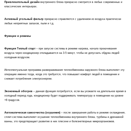
Привлекательный дизайн
внутреннего блока прекрасно смотрится в любых современных и
классических интерьерах.
Активный угольный фильтр
прекрасно справляется с удалением из воздуха практически
любых неприятных запахов, пыли и т.д.
Функции и режимы
Функция Теплый старт
– при запуске системы в режиме нагрева, начало прокачивания
воздуха через кондиционер откладывается на 3-5 минут, чтобы не допускать обдува людей
холодным воздухом.
Интеллектуальная программа размораживания теплообменника наружного блока выполняет эту
операцию именно тогда, когда это требуется, что повышает комфорт людей в помещении и
снижает потребления электроэнергии.
Экономный обогрев
– данная функция потребуется, если вы уезжаете на длительное время в
холодный период года, кондиционер будет поддерживать температуру в помещении на уровне
+8 градусов.
Автоматическая самоочистка (осушения)
– после завершения работы в режиме охлаждения,
сплит-система выполняет осушение теплообменника внутреннего блока, турбины и дренажной
ванны, это предотвращает развитие в них плесени и болезнетворных микроорганизмов.