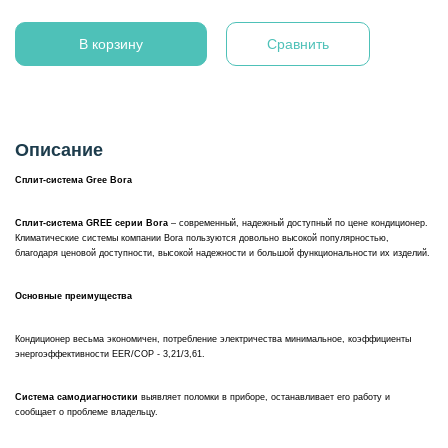
В корзину
Сравнить
Описание
Сплит-система Gree Bora
Сплит-система GREE серии Bora
– современный, надежный доступный по цене кондиционер.
Климатические системы компании Bora пользуются довольно высокой популярностью,
благодаря ценовой доступности, высокой надежности и большой функциональности их изделий.
Основные преимущества
Кондиционер весьма экономичен, потребление электричества минимальное, коэффициенты
энергоэффективности EER/COP - 3,21/3,61.
Система самодиагностики
выявляет поломки в приборе, останавливает его работу и
сообщает о проблеме владельцу.