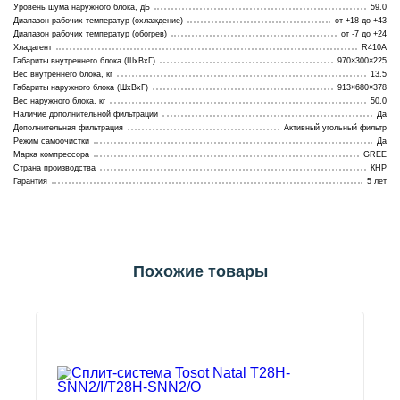
Уровень шума наружного блока, дБ
59.0
Диапазон рабочих температур (охлаждение)
от +18 до +43
Диапазон рабочих температур (обогрев)
от -7 до +24
Хладагент
R410A
Габариты внутреннего блока (ШхВхГ)
970×300×225
Вес внутреннего блока, кг
13.5
Габариты наружного блока (ШхВхГ)
913×680×378
Вес наружного блока, кг
50.0
Наличие дополнительной фильтрации
Да
Дополнительная фильтрация
Активный угольный фильтр
Режим самоочистки
Да
Марка компрессора
GREE
Страна производства
КНР
Гарантия
5 лет
Похожие товары