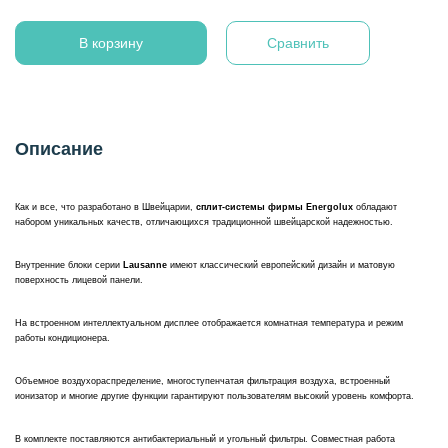
В корзину
Сравнить
Описание
Как и все, что разработано в Швейцарии,
сплит-системы фирмы Energolux
обладают
набором уникальных качеств, отличающихся традиционной швейцарской надежностью.
Внутренние блоки серии
Lausanne
имеют классический европейский дизайн и матовую
поверхность лицевой панели.
На встроенном интеллектуальном дисплее отображается комнатная температура и режим
работы кондиционера.
Объемное воздухораспределение, многоступенчатая фильтрация воздуха, встроенный
ионизатор и многие другие функции гарантируют пользователям высокий уровень комфорта.
В комплекте поставляются антибактериальный и угольный фильтры. Совместная работа