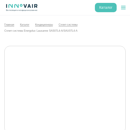
Каталог
Главная
Каталог
Кондиционеры
Сплит-системы
Сплит-система Energolux Lausanne SAS07L4-A/SAU07L4-A