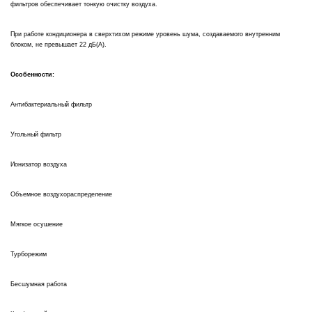
фильтров обеспечивает тонкую очистку воздуха.
При работе кондиционера в сверхтихом режиме уровень шума, создаваемого внутренним
блоком, не превышает 22 дБ(А).
Особенности:
Антибактериальный фильтр
Угольный фильтр
Ионизатор воздуха
Объемное воздухораспределение
Мягкое осушение
Турборежим
Бесшумная работа