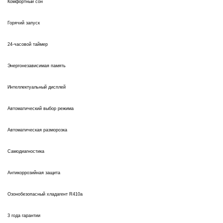
Комфортный сон
Горячий запуск
24-часовой таймер
Энергонезависимая память
Интеллектуальный дисплей
Автоматический выбор режима
Автоматическая разморозка
Самодиагностика
Антикоррозийная защита
Озонобезопасный хладагент R410a
3 года гарантии