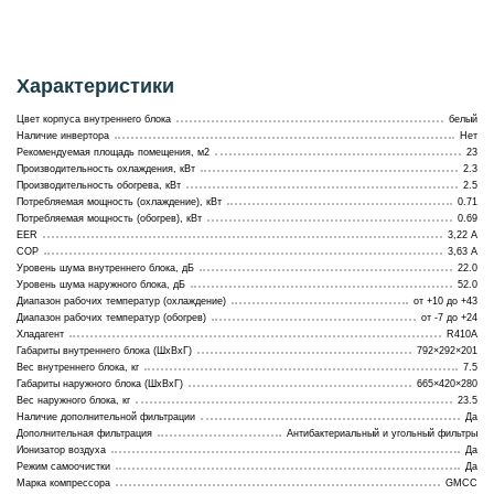
Характеристики
Цвет корпуса внутреннего блока
белый
Наличие инвертора
Нет
Рекомендуемая площадь помещения, м2
23
Производительность охлаждения, кВт
2.3
Производительность обогрева, кВт
2.5
Потребляемая мощность (охлаждение), кВт
0.71
Потребляемая мощность (обогрев), кВт
0.69
EER
3,22 А
COP
3,63 А
Уровень шума внутреннего блока, дБ
22.0
Уровень шума наружного блока, дБ
52.0
Диапазон рабочих температур (охлаждение)
от +10 до +43
Диапазон рабочих температур (обогрев)
от -7 до +24
Хладагент
R410A
Габариты внутреннего блока (ШхВхГ)
792×292×201
Вес внутреннего блока, кг
7.5
Габариты наружного блока (ШхВхГ)
665×420×280
Вес наружного блока, кг
23.5
Наличие дополнительной фильтрации
Да
Дополнительная фильтрация
Антибактериальный и угольный фильтры
Ионизатор воздуха
Да
Режим самоочистки
Да
Марка компрессора
GMCC