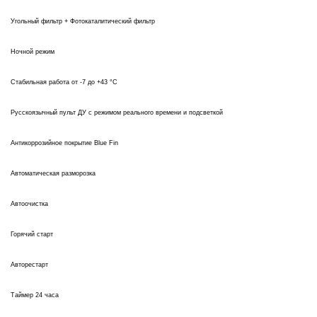
Угольный фильтр + Фотокаталитический фильтр
Ночной режим
Стабильная работа от -7 до +43 °C
Русскоязычный пульт ДУ с режимом реального времени и подсветкой
Антикоррозийное покрытие Blue Fin
Автоматическая разморозка
Автоочистка
Горячий старт
Авторестарт
Таймер 24 часа