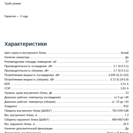
Турбо режим
Гарантия — 3 года
Характеристики
Цвет корпуса внутреннего блока
белый
Наличие инвертора
Да
Рекомендуемая площадь помещения, м2
27
Производительность охлаждения, кВт
2,7 (0,6-3,1)
Производительность обогрева, кВт
2,7 (0,5-3,1)
Потребляемая мощность (охлаждение), кВт
0,835 (0,21-115)
Потребляемая мощность (обогрев), кВт
0,72 (0,19-0,9)
EER
3,21 A
COP
3,61 A
Уровень шума внутреннего блока, дБ
23
Диапазон рабочих температур (охлаждение)
от 0 до +46
Диапазон рабочих температур (обогрев)
от -15 до +24
Хладагент
R32
Габариты внутреннего блока (ШхВхГ)
791×255×198
Вес внутреннего блока, кг
7,3
Габариты наружного блока (ШхВхГ)
660×482×240
Вес наружного блока, кг
20,5
Наличие дополнительной фильтрации
Да