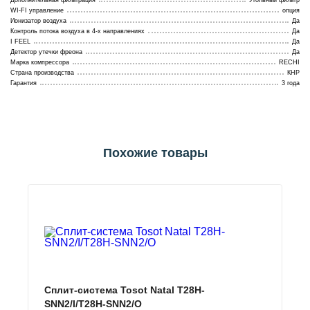
Дополнительная фильтрация
Угольный фильтр
WI-FI управление
опция
Ионизатор воздуха
Да
Контроль потока воздуха в 4-х направлениях
Да
I FEEL
Да
Детектор утечки фреона
Да
Марка компрессора
RECHI
Страна производства
КНР
Гарантия
3 года
Похожие товары
Сплит-система Tosot Natal T28H-
SNN2/I/T28H-SNN2/O