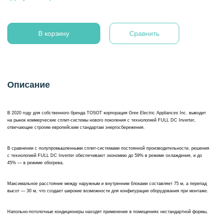
В корзину
Сравнить
Описание
В 2020 году для собственного бренда TOSOT корпорация Gree Electric Appliances Inc. выводит
на рынок коммерческие сплит-системы нового поколения с технологией FULL DC Inverter,
отвечающие строгим европейским стандартам энергосбережения.
В сравнении с полупромышленными сплит-системами постоянной производительности, решения
с технологией FULL DC Inverter обеспечивают экономию до 59% в режиме охлаждения, и до
45% — в режиме обогрева.
Максимальное расстояние между наружным и внутренним блоками составляет 75 м, а перепад
высот — 30 м, что создает широкие возможности для конфигурации оборудования при монтаже.
Напольно-потолочные кондиционеры находят применение в помещениях нестандартной формы,