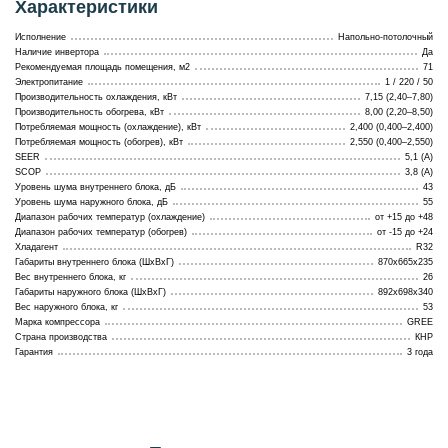
Характеристики
Исполнение
Напольно-потолочный
Наличие инвертора
Да
Рекомендуемая площадь помещения, м2
71
Электропитание
1 / 220 / 50
Производительность охлаждения, кВт
7,15 (2,40–7,80)
Производительность обогрева, кВт
8,00 (2,20–8,50)
Потребляемая мощность (охлаждение), кВт
2,400 (0,400–2,400)
Потребляемая мощность (обогрев), кВт
2,550 (0,400–2,550)
SEER
5,1 (A)
SCOP
3,8 (A)
Уровень шума внутреннего блока, дБ
43
Уровень шума наружного блока, дБ
55
Диапазон рабочих температур (охлаждение)
от +15 до +48
Диапазон рабочих температур (обогрев)
от -15 до +24
Хладагент
R32
Габариты внутреннего блока (ШхВхГ)
870x665x235
Вес внутреннего блока, кг
26
Габариты наружного блока (ШхВхГ)
892x698x340
Вес наружного блока, кг
53
Марка компрессора
GREE
Страна производства
КНР
Гарантия
3 года