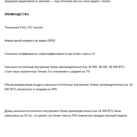
предлагая вариативность монтажа — под потолком или на стене рядом с полом.
ПРЕИМУЩЕСТВА
Технология FULL DC Inverter
Инверторный компрессор марки GREE
Сезонные коэффициенты энергоэффективности достигают класса A+
Напольно-потолочные внутренние блоки производительностью 36 000, 48 000, 60 000 BTU
стали тише аналогичных блоков 3-го поколения в среднем на 7%
Объем рециркуляции воздуха напольно-потолочных внутренних блоков производительностью 18
000 BTU увеличился в среднем на 34%
Длина напольно-потолочного внутреннего блока производительностью 24 000 BTU была
уменьшена на 33 см, что делает его более чем на 25% компактнее предшествующей модели