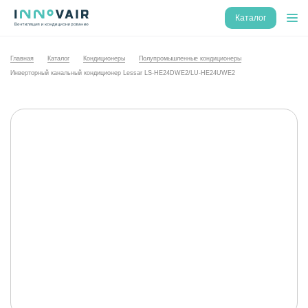
Каталог
Главная
Каталог
Кондиционеры
Полупромышленные кондиционеры
Инверторный канальный кондиционер Lessar LS-HE24DWE2/LU-HE24UWE2