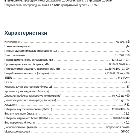
В комплекте:
проводной пульт управления LZ-UPW4F, фильтр с фланцем LZ-DOF.
Опционально: беспроводной пульт LZ-KNP, центральный пульт LZ-UPW7.
Характеристики
Исполнение
Канальный
Наличие инвертора
Да
Рекомендуемая площадь помещения, м2
73
Электропитание
1 / 220 / 50
Производительность охлаждения, кВт
7,33 (3,22–7,97)
Производительность обогрева, кВт
8,50 (3,46–8,94)
Потребляемая мощность (охлаждение), кВт
2,155 (0,190–2,700)
Потребляемая мощность (обогрев), кВт
2,250 (0,390–2,400)
SEER
6,1 (A++)
SCOP
4 (A+)
Уровень шума внутреннего блока, дБ
37
Уровень шума наружного блока, дБ
60
Диапазон рабочих температур (охлаждение)
от +15 до +50
Диапазон рабочих температур (обогрев)
от -15 до +24
Хладагент
R32
Габариты внутреннего блока (ШхВхГ)
1100x249x774
Вес внутреннего блока, кг
32,3
Габариты наружного блока (ШхВхГ)
890x673x342
Вес наружного блока, кг
45,1
Дополнительные функции
Встроенная помпа
Марка компрессора
GMCC