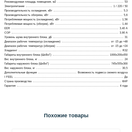
Рекомендуемая площадь помещения, м2
53
Электропитание
1 / 220 / 50
Производительность охлаждения, кВт
5,3
Производительность обогрева, кВт
5,6
Потребляемая мощность (охлаждение), кВт
1,56
Потребляемая мощность (обогрев), кВт
1,44
EER
3,40 A
COP
3,90 A
Уровень шума внутреннего блока, дБ
31
Диапазон рабочих температур (охлаждение)
от -15 до +48
Диапазон рабочих температур (обогрев)
от -15 до +24
Хладагент
R32
Габариты внутреннего блока (ШхВхГ)
1000х200х450
Вес внутреннего блока, кг
24
Габариты наружного блока (ШхВхГ)
745х555х300
Вес наружного блока, кг
30,5
Дополнительные функции
Возможность подмеса свежего воздуха
I FEEL
Да
Страна производства
КНР
Гарантия
4 года
Похожие товары