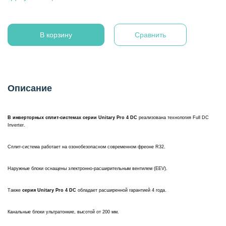
В корзину
Сравнить
Описание
В инверторных сплит-системах серии Unitary Pro 4 DC
реализована технология Full DC
Inverter.
Сплит-система работает на озонобезопасном современном фреоне R32.
Наружные блоки оснащены электронно-расширительным вентилем (EEV).
Также
серия Unitary Pro 4 DC
обладает расширенной гарантией 4 года.
Канальные блоки ультратонкие, высотой от 200 мм.