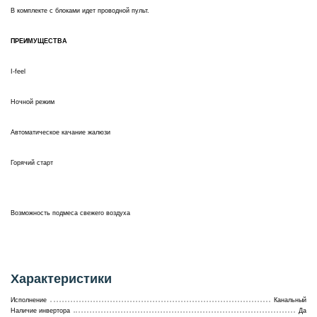
В комплекте с блоками идет проводной пульт.
ПРЕИМУЩЕСТВА
I-feel
Ночной режим
Автоматическое качание жалюзи
Горячий старт
Возможность подмеса свежего воздуха
Характеристики
Исполнение
Канальный
Наличие инвертора
Да