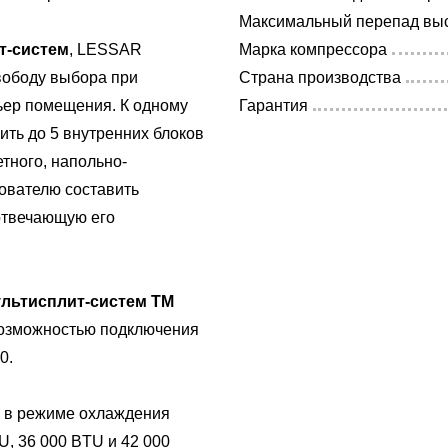
Максимальный перепад выс
т-систем
, LESSAR
Марка компрессора
вободу выбора при
Страна производства
ьер помещения. К одному
Гарантия
ить до 5 внутренних блоков
тного, напольно-
зователю составить
отвечающую его
ультисплит-систем TM
озможностью подключения
0.
и в режиме охлаждения
U, 36 000 BTU и 42 000