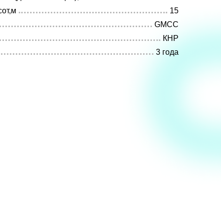
от,м
15
GMCC
КНР
3 года