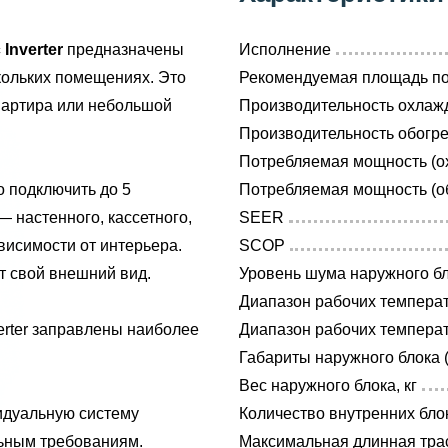
Inverter
предназначены
Исполнение
кольких помещениях. Это
Рекомендуемая площадь п
вартира или небольшой
Производительность охлажд
Производительность обогре
Потребляемая мощность (ох
о подключить до 5
Потребляемая мощность (об
 настенного, кассетного,
SEER
висимости от интерьера.
SCOP
 свой внешний вид.
Уровень шума наружного бл
Диапазон рабочих температ
erter заправлены наиболее
Диапазон рабочих температ
Габариты наружного блока 
Вес наружного блока, кг
идуальную систему
Количество внутренних бло
ьным требованиям.
Максимальная длинная трас