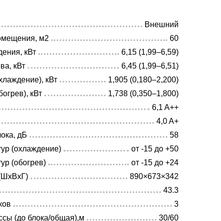
Внешний
омещения, м2
60
ения, кВт
6,15 (1,99–6,59)
ва, кВт
6,45 (1,99–6,51)
лаждение), кВт
1,905 (0,180–2,200)
огрев), кВт
1,738 (0,350–1,800)
6,1 A++
4,0 A+
ока, дБ
58
ур (охлаждение)
от -15 до +50
ур (обогрев)
от -15 до +24
(ШхВхГ)
890×673×342
43.3
ков
3
сы (до блока/общая),м
30/60