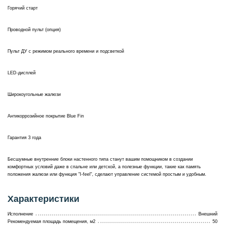
Горячий старт
Проводной пульт (опция)
Пульт ДУ с режимом реального времени и подсветкой
LED-дисплей
Широкоугольные жалюзи
Антикоррозийное покрытие Blue Fin
Гарантия 3 года
Бесшумные внутренние блоки настенного типа станут вашим помощником в создании
комфортных условий даже в спальне или детской, а полезные функции, такие как память
положения жалюзи или функция "I-feel", сделают управление системой простым и удобным.
Характеристики
Исполнение
Внешний
Рекомендуемая площадь помещения, м2
50