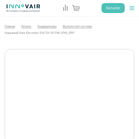
Каталог
Главная
Каталог
Кондиционеры
Мультисплит-системы
Наружный блок Electrolux EACO/I-18 FMI-2/N8_ERP