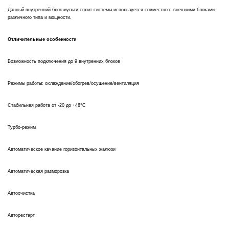
Данный внутренний блок мульти сплит-системы используется совместно с внешними блоками
различного типа и мощности.
Отличительные особенности
Возможность подключения до 9 внутренних блоков
Режимы работы: охлаждение/обогрев/осушение/вентиляция
Стабильная работа от -20 до +48°С
Турбо-режим
Автоматическое качание горизонтальных жалюзи
Автоматическая разморозка
Автоочистка
Авторестарт