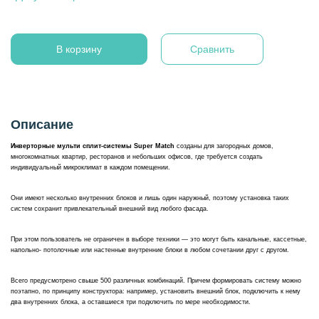
В корзину
Сравнить
Описание
Инверторные мульти сплит-системы Super Match
созданы для загородных домов,
многокомнатных квартир, ресторанов и небольших офисов, где требуется создать
индивидуальный микроклимат в каждом помещении.
Они имеют несколько внутренних блоков и лишь один наружный, поэтому установка таких
систем сохранит привлекательный внешний вид любого фасада.
При этом пользователь не ограничен в выборе техники — это могут быть канальные, кассетные,
напольно- потолочные или настенные внутренние блоки в любом сочетании друг с другом.
Всего предусмотрено свыше 500 различных комбинаций. Причем формировать систему можно
поэтапно, по принципу конструктора: например, установить внешний блок, подключить к нему
два внутренних блока, а оставшиеся три подключить по мере необходимости.