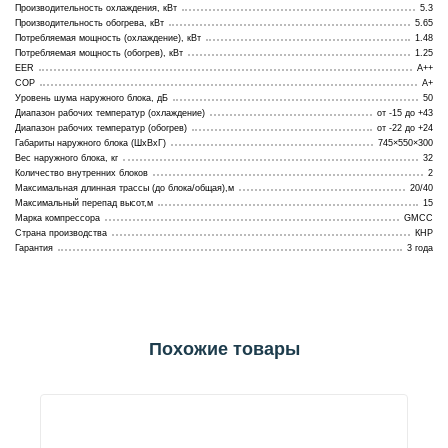
Производительность охлаждения, кВт
5.3
Производительность обогрева, кВт
5.65
Потребляемая мощность (охлаждение), кВт
1.48
Потребляемая мощность (обогрев), кВт
1.25
EER
A++
COP
A+
Уровень шума наружного блока, дБ
50
Диапазон рабочих температур (охлаждение)
от -15 до +43
Диапазон рабочих температур (обогрев)
от -22 до +24
Габариты наружного блока (ШхВхГ)
745×550×300
Вес наружного блока, кг
32
Количество внутренних блоков
2
Максимальная длинная трассы (до блока/общая),м
20/40
Максимальный перепад высот,м
15
Марка компрессора
GMCC
Страна производства
КНР
Гарантия
3 года
Похожие товары